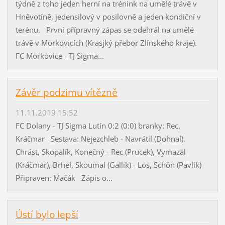
týdně z toho jeden herní na trénink na umělé trávě v
Hněvotíně, jedensilový v posilovně a jeden kondiční v
terénu. První přípravný zápas se odehrál na umělé
trávě v Morkovicích (Krasjký přebor Zlínského kraje).
FC Morkovice - TJ Sigma...
Závěr podzimu vítězně
11.11.2019 15:52
FC Dolany - TJ Sigma Lutín 0:2 (0:0) branky: Rec,
Kráčmar Sestava: Nejezchleb - Navrátil (Dohnal),
Chrást, Skopalík, Konečný - Rec (Prucek), Vymazal
(Kráčmar), Brhel, Skoumal (Gallik) - Los, Schön (Pavlík)
Připraven: Mačák Zápis o...
Ústí bylo lepší