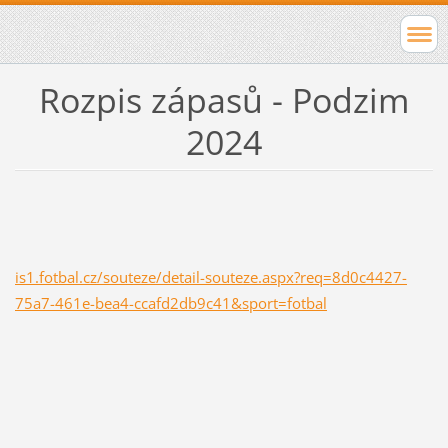
Rozpis zápasů - Podzim
2024
is1.fotbal.cz/souteze/detail-souteze.aspx?req=8d0c4427-
75a7-461e-bea4-ccafd2db9c41&sport=fotbal