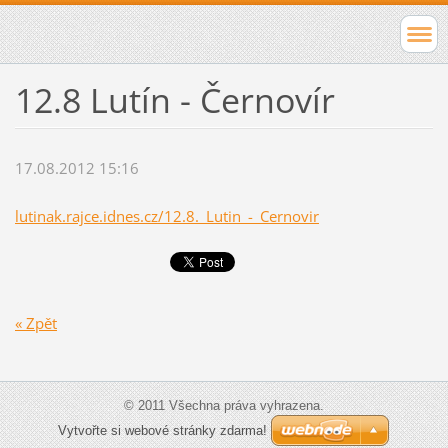
12.8 Lutín - Černovír
17.08.2012 15:16
lutinak.rajce.idnes.cz/12.8._Lutin_-_Cernovir
« Zpět
© 2011 Všechna práva vyhrazena.
Vytvořte si webové stránky zdarma!