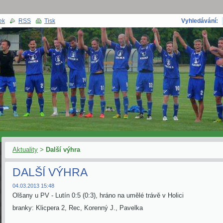
ek
RSS
Tisk
Vyhledávání:
Aktuality
>
Další výhra
DALŠÍ VÝHRA
04.03.2013 15:48
Olšany u PV - Lutín 0:5 (0:3), hráno na umělé trávě v Holici
branky: Klicpera 2, Rec, Korenný J., Pavelka