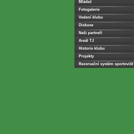
Mládež
Fotogalerie
Vedení klubu
Diskuse
Naši partneři
Areál TJ
Historie klubu
Projekty
Rezervační systém sportovišť