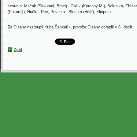
sestava: Mačák (Skoumal, Brhel) - Gallik (Korenný M.), Bokůvka, Chrás
(Pokorný), Huňka, Rec, Pavelka - Blechta (Halíř), Klicpera
Za Olšany nastoupil Kuba Šenkeřík, protože Olšany dorazili v 8 lidech.
Zpět