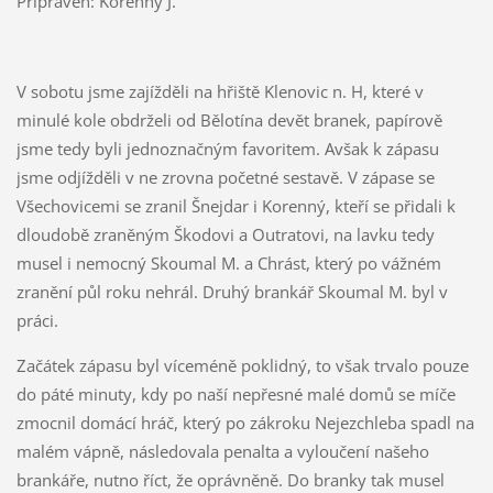
Připraven: Korenný J.
V sobotu jsme zajížděli na hřiště Klenovic n. H, které v
minulé kole obdrželi od Bělotína devět branek, papírově
jsme tedy byli jednoznačným favoritem. Avšak k zápasu
jsme odjížděli v ne zrovna početné sestavě. V zápase se
Všechovicemi se zranil Šnejdar i Korenný, kteří se přidali k
dloudobě zraněným Škodovi a Outratovi, na lavku tedy
musel i nemocný Skoumal M. a Chrást, který po vážném
zranění půl roku nehrál. Druhý brankář Skoumal M. byl v
práci.
Začátek zápasu byl víceméně poklidný, to však trvalo pouze
do páté minuty, kdy po naší nepřesné malé domů se míče
zmocnil domácí hráč, který po zákroku Nejezchleba spadl na
malém vápně, následovala penalta a vyloučení našeho
brankáře, nutno říct, že oprávněně. Do branky tak musel