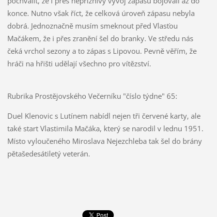
pochválit, že i přes nepříznivý vývoj zápasu bojovali až do
konce. Nutno však říct, že celková úroveň zápasu nebyla
dobrá. Jednoznačně musím smeknout před Vlasťou
Mačákem, že i přes zranění šel do branky. Ve středu nás
čeká vrchol sezony a to zápas s Lipovou. Pevně věřím, že
hráči na hřišti udělají všechno pro vítězství.
Rubrika Prostějovského Večerníku "číslo týdne" 65:
Duel Klenovic s Lutínem nabídl nejen tři červené karty, ale
také start Vlastimila Mačáka, který se narodil v lednu 1951.
Místo vyloučeného Miroslava Nejezchleba tak šel do brány
pětašedesátiletý veterán.