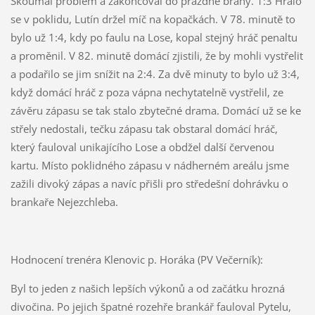
Skoumal problém a zakončoval do prázdné brány. 1:3 Hrálo
se v poklidu, Lutín držel míč na kopačkách. V 78. minutě to
bylo už 1:4, kdy po faulu na Lose, kopal stejný hráč penaltu
a proměnil. V 82. minutě domácí zjistili, že by mohli vystřelit
a podařilo se jim snížit na 2:4. Za dvě minuty to bylo už 3:4,
když domácí hráč z poza vápna nechytatelně vystřelil, ze
závěru zápasu se tak stalo zbytečné drama. Domácí už se ke
střely nedostali, tečku zápasu tak obstaral domácí hráč,
který fauloval unikajícího Lose a obdžel další červenou
kartu. Místo poklidného zápasu v nádherném areálu jsme
zažili divoký zápas a navíc přišli pro středešní dohrávku o
brankaře Nejezchleba.
Hodnocení trenéra Klenovic p. Horáka (PV Večerník):
Byl to jeden z našich lepších výkonů a od začátku hrozná
divočina. Po jejich špatné rozehře brankář fauloval Pytelu,