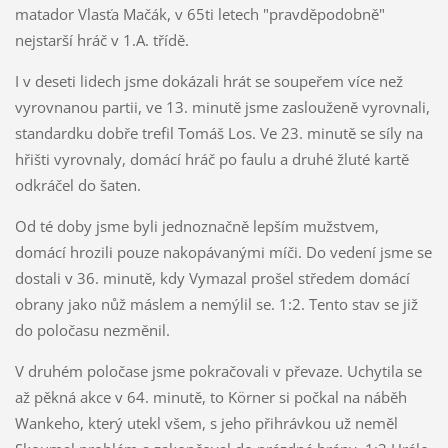
matador Vlasťa Mačák, v 65ti letech "pravděpodobně"
nejstarší hráč v 1.A. třídě.
I v deseti lidech jsme dokázali hrát se soupeřem více než
vyrovnanou partii, ve 13. minutě jsme zaslouženě vyrovnali,
standardku dobře trefil Tomáš Los. Ve 23. minutě se síly na
hřišti vyrovnaly, domácí hráč po faulu a druhé žluté kartě
odkráčel do šaten.
Od té doby jsme byli jednoznačně lepším mužstvem,
domácí hrozili pouze nakopávanými míči. Do vedení jsme se
dostali v 36. minutě, kdy Vymazal prošel středem domácí
obrany jako nůž máslem a nemýlil se. 1:2. Tento stav se již
do poločasu nezměnil.
V druhém poločase jsme pokračovali v převaze. Uchytila se
až pěkná akce v 64. minutě, to Körner si počkal na náběh
Wankeho, který utekl všem, s jeho přihrávkou už neměl