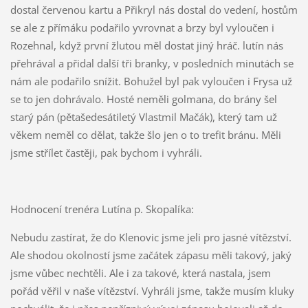
dostal červenou kartu a Přikryl nás dostal do vedení, hostům
se ale z přímáku podařilo yvrovnat a brzy byl vyloučen i
Rozehnal, když první žlutou měl dostat jiný hráč. lutín nás
přehrával a přidal další tři branky, v posledních minutách se
nám ale podařilo snížit. Bohužel byl pak vyloučen i Frysa už
se to jen dohrávalo. Hosté neměli golmana, do brány šel
starý pán (pětašedesátiletý Vlastmil Mačák), který tam už
věkem neměl co dělat, takže šlo jen o to trefit bránu. Měli
jsme střílet častěji, pak bychom i vyhráli.
Hodnocení trenéra Lutína p. Skopalíka:
Nebudu zastírat, že do Klenovic jsme jeli pro jasné vítězství.
Ale shodou okolností jsme začátek zápasu měli takový, jaký
jsme vůbec nechtěli. Ale i za takové, která nastala, jsem
pořád věřil v naše vítězství. Vyhráli jsme, takže musím kluky