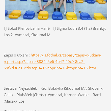
TJ Sokol Klenovice na Hané - TJ Sigma Lutín 3:4 (1:2) Branky:
Los 2, Vymazal, Skoumal M.
Zápis o utkání :
https://is.fotbal.cz/zapasy/zapis-o-utkani-
report.aspx?zapas=8884a5e6-4b47-40c9-8ea2-
69f2d36a13cd&zapis=1&noprint=1&btnprint=1&.htm
Sestava: Nejezchleb - Rec, Bokůvka (Skoumal M.), Skopalík,
Gallik - Pluháček (Chrást), Vymazal, Körner, Wanke - Bartl
(Mačák), Los