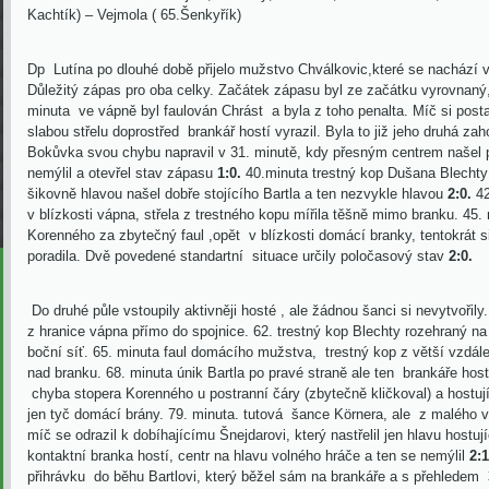
Kachtík) – Vejmola ( 65.Šenkyřík)
Dp Lutína po dlouhé době přijelo mužstvo Chválkovic,které se nachází v
Důležitý zápas pro oba celky. Začátek zápasu byl ze začátku vyrovnaný,
minuta ve vápně byl faulován Chrást a byla z toho penalta. Míč si posta
slabou střelu doprostřed brankář hostí vyrazil. Byla to již jeho druhá za
Bokůvka svou chybu napravil v 31. minutě, kdy přesným centrem našel p
nemýlil a otevřel stav zápasu
1:0.
40.minuta trestný kop Dušana Blechty 
šikovně hlavou našel dobře stojícího Bartla a ten nezvykle hlavou
2:0.
42
v blízkosti vápna, střela z trestného kopu mířila těšně mimo branku. 45. 
Korenného za zbytečný faul ,opět v blízkosti domácí branky, tentokrát s
poradila. Dvě povedené standartní situace určily poločasový stav
2:0.
Do druhé půle vstoupily aktivněji hosté , ale žádnou šanci si nevytvořily
z hranice vápna přímo do spojnice. 62. trestný kop Blechty rozehraný na B
boční síť. 65. minuta faul domácího mužstva, trestný kop z větší vzdál
nad branku. 68. minuta únik Bartla po pravé straně ale ten brankáře hos
chyba stopera Korenného u postranní čáry (zbytečně kličkoval) a hostujíc
jen tyč domácí brány. 79. minuta. tutová šance Körnera, ale z malého vá
míč se odrazil k dobíhajícímu Šnejdarovi, který nastřelil jen hlavu hostuj
kontaktní branka hostí, centr na hlavu volného hráče a ten se nemýlil
2:
přihrávku do běhu Bartlovi, který běžel sám na brankáře a s přehledem