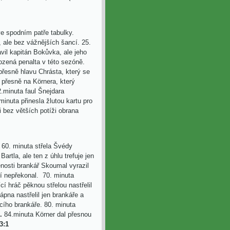
e spodním patře tabulky.
 ale bez vážnějších šancí. 25.
vil kapitán Bokůvka, ale jeho
hozená penalta v této sezóně.
řesně hlavu Chrásta, který se
přesně na Körnera, který
.minuta faul Šnejdara
minuta přinesla žlutou kartu pro
i bez větších potíži obrana
. 60. minuta střela Švédy
artla, ale ten z úhlu trefuje jen
enosti brankář Skoumal vyrazil
tí nepřekonal. 70. minuta
í hráč pěknou střelou nastřelil
pna nastřelil jen brankáře a
ícího brankáře. 80. minuta
1.
84.minuta Körner dal přesnou
3:1