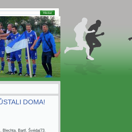
Hledat
ŮSTALI DOMA!
, Blechta, Bartl, Švéda(73.