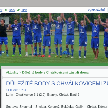
ek
RSS
Tisk
Vyhledávání:
Aktuality
>
Důležité body s Chválkovicemi zůstali doma!
DŮLEŽITÉ BODY S CHVÁLKOVICEMI Z
14.11.2011 13:54
Lutín –Chválkovice 3:1 (2:0) Branky: Chrást, Bartl 2
Sestava: Skoumal – Šnejdar, Korenný, Bokůvka, Gallik – Chrást, Körner 