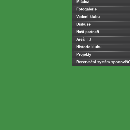
Mládež
Fotogalerie
Vedení klubu
Diskuse
Naši partneři
Areál TJ
Historie klubu
Projekty
Rezervační systém sportovišť