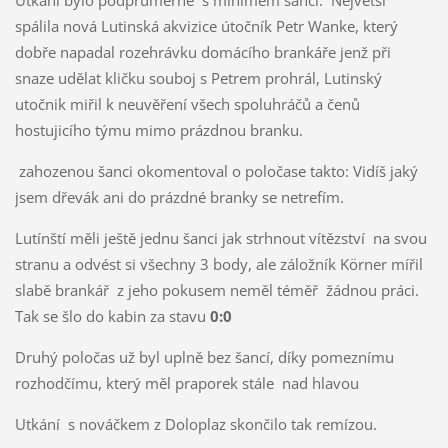
Utkání bylo podprůměrné s minimem šancí. Největší
spálila nová Lutinská akvizice útočník Petr Wanke, který
dobře napadal rozehrávku domácího brankáře jenž při
snaze udělat kličku souboj s Petrem prohrál, Lutinský
utočnik miřil k neuvěření všech spoluhráčů a čenů
hostujicího týmu mimo prázdnou branku.
zahozenou šanci okomentoval o poločase takto: Vidíš jaký
jsem dřevák ani do prázdné branky se netrefím.
Lutínští měli ještě jednu šanci jak strhnout vítězství na svou
stranu a odvést si všechny 3 body, ale záložník Körner mířil
slabě brankář z jeho pokusem neměl téměř žádnou práci.
Tak se šlo do kabin za stavu
0:0
Druhý poločas už byl uplně bez šancí, díky pomeznímu
rozhodčímu, který měl praporek stále nad hlavou
Utkání s nováčkem z Doloplaz skončilo tak remízou.