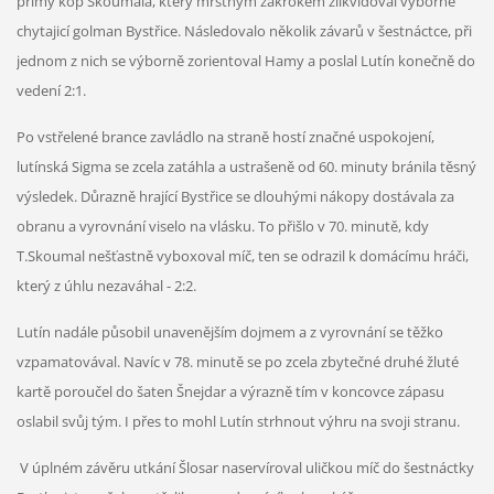
přímý kop Skoumala, který mrštným zákrokem zlikvidoval výborně
chytajicí golman Bystřice. Následovalo několik závarů v šestnáctce, při
jednom z nich se výborně zorientoval Hamy a poslal Lutín konečně do
vedení 2:1.
Po vstřelené brance zavládlo na straně hostí značné uspokojení,
lutínská Sigma se zcela zatáhla a ustrašeně od 60. minuty bránila těsný
výsledek. Důrazně hrající Bystřice se dlouhými nákopy dostávala za
obranu a vyrovnání viselo na vlásku. To přišlo v 70. minutě, kdy
T.Skoumal nešťastně vyboxoval míč, ten se odrazil k domácímu hráči,
který z úhlu nezaváhal - 2:2.
Lutín nadále působil unavenějším dojmem a z vyrovnání se těžko
vzpamatovával. Navíc v 78. minutě se po zcela zbytečné druhé žluté
kartě poroučel do šaten Šnejdar a výrazně tím v koncovce zápasu
oslabil svůj tým. I přes to mohl Lutín strhnout výhru na svoji stranu.
V úplném závěru utkání Šlosar naservíroval uličkou míč do šestnáctky