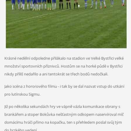
Krásné nedělní odpoledne přilákalo na stadion ve Velké Bystřici velké
množství sportovních příznivců. Hostům se na horké půdě v Bystřici
nikdy příliš nedařilo a ani tentokrát se třech bodů nedočkali.
Jako scéna z hororového filmu - i tak by se dal nazvat vstup do utkání
pro lutínskou Sigmu.
Již po několika sekundách hry ve vápně vázla komunikace obrany s
brankářem a stoper Bokůvka nešťastným odkopem naservíroval míč
domácímu hráči přímo na kopačku, ten s přehledem poslal svůj tým
do brzkého vedení.