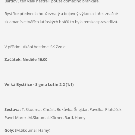
Bartlovi, ten však nastřelil pouze domácího brankáře.
Bystřice předvedla houževnatý a bojovný výkon a i přes značné
zklamaní ve tvářích lutínských hráčů to byla remiza spravedlivá.
V příštím utkání hostíme SK Zvole
Začátek: Neděle 16:00
Velká Bystřice - Sigma Lutín 2:2 (1:1)
Sestava:
T. Skoumal, Chrást, Bokůvka, Šnejdar, Pavelka, Pluháček,
Pavel Marek, M.Skoumal, Körner, Bartl, Hamy
Góly:
(M.Skoumal, Hamy)