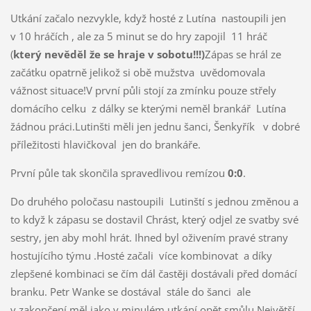
Utkání začalo nezvykle, když hosté z Lutína nastoupili jen
v 10 hráčích , ale za 5 minut se do hry zapojil 11 hráč
(
který nevěděl že se hraje v sobotu!!!)
Zápas se hrál ze
začátku opatrně jelikož si obě mužstva uvědomovala
vážnost situace!V první půli stojí za zmínku pouze střely
domácího celku z dálky se kterými neměl brankář Lutína
žádnou práci.Lutinšti měli jen jednu šanci, Šenkyřík v dobré
příležitosti hlavičkoval jen do brankáře.
První půle tak skončila spravedlivou remízou
0:0
.
Do druhého poločasu nastoupili Lutinští s jednou změnou a
to když k zápasu se dostavil Chrást, který odjel ze svatby své
sestry, jen aby mohl hrát. Ihned byl oživením pravé strany
hostujícího týmu .Hosté začali více kombinovat a díky
zlepšené kombinaci se čím dál častěji dostávali před domácí
branku. Petr Wanke se dostával stále do šanci ale
v zakončení měl jako v minulém utkání opět smůlu.Největší