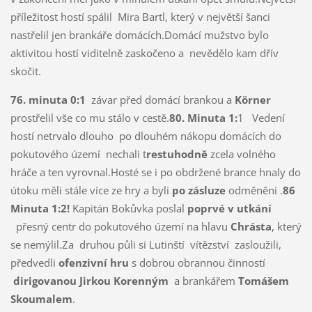
příležitost hostí spálil Mira Bartl, který v největší šanci
nastřelil jen brankáře domácích.Domácí mužstvo bylo
aktivitou hostí viditelně zaskočeno a nevědělo kam dřív
skočit.
76. minuta 0:1
závar před domácí brankou a
Körner
prostřelil vše co mu stálo v cestě.
80. Minuta 1:
1 Vedení
hostí netrvalo dlouho po dlouhém nákopu domácích do
pokutového území nechali t
restuhodně
zcela volného
hráče a ten vyrovnal.Hosté se i po obdržené brance hnaly do
útoku měli stále více ze hry a byli
po zásluze
odměněni .
86
Minuta 1:2!
Kapitán Bokůvka poslal
poprvé v utkání
přesný centr do pokutového území na hlavu
Chrásta
, který
se nemýlil.Za druhou půli si Lutinští vítězství zasloužili,
předvedli
ofenzivní hru
s dobrou obrannou činností
dirigovanou
Jirkou Korenným
a brankářem
Tomášem
Skoumalem
.