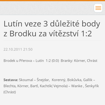
Lutín veze 3 důležité body
z Brodku za vítězství 1:2
22.10.2011 21:50
Brodek u Přerova – Lutín 1:2 (0:0) Branky: Körner, Chrást
Sestava:
Skoumal – Šnejdar, Korenný, Bokůvka, Gallik –
Blechta, Körner, Bartl, Kachtík( Vejmola) – Wanke , Šenkyřík
(Chrást)