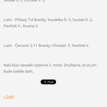
Soušek D 3, Chmelař P. 2
Lutín - Příkazy 7:4 Branky: Koudelka D. 3, Soušek D. 2,
Pavlíček V., Koutný V.
Lutín - Černovír 2:11 Branky: Chmelař. P, Pavlíček V.
Naši kluci obsadili výborné 2. místo. Doufejme, že se jim
bude nadále dařit.
« Zpět