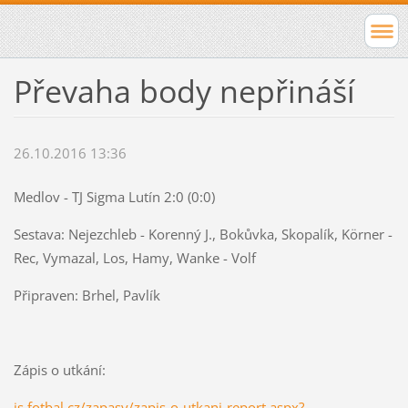
Převaha body nepřináší
26.10.2016 13:36
Medlov - TJ Sigma Lutín 2:0 (0:0)
Sestava: Nejezchleb - Korenný J., Bokůvka, Skopalík, Körner -
Rec, Vymazal, Los, Hamy, Wanke - Volf
Připraven: Brhel, Pavlík
Zápis o utkání:
is.fotbal.cz/zapasy/zapis-o-utkani-report.aspx?