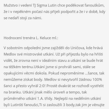
Mužstvo i vedení TJ Sigma Lutín chce poděkovat fanouškům,
že i v nepěkném počasí nás přijeli podpořit a že i v době, kdy
se nedaří stojí za námi.
Hodnocení trenéra L. Keluce ml.:
V sobotním odpoledni jsme zajížděli do Uničova, kde hrává
Medlov své mistrovské utkání. Už při příjezdu bylo na hřišti
vidět, že zrovna není v ideálním stavu a utkání se bude hrát
na těžkém terénu.Utkání jsme si prohráli sami, stále se
opakujícími věcmi dokola. Pokud neproměníme ...šance, tak
nemůžeme získat body. Medlov si nevytvořil žádnou 100%
šanci a přesto vyhrál 2:0! Prostě dvakrát se rozhodl vystřelit
na branku. Utkání jinak mělo úroveň a tempo, tak
průměrného utkání 1.A. třídy. Nejlepší na nedělním utkání
byli Lutínští fanoušci,Ti si zasloužili 3 body,tak jim je věnujte