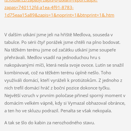
zapas=740112fd-a1ea-4f91-8783-
1d75eaa15a89&zapis=1&noprint=1&btnprint=1&.htm
V dalším utkání jsme jeli na hřiště Medlova, souseda v
tabulce. Po sérii čtyř porážek jsme chtěli na plno bodovat.
Na těžkém terénu jsme od začátku utkání jsme soupeře
přehrávali. Medlov vsadil na jednoduchou hru s
nakopávanými míči, která nesla svoje ovoce. Lutín se snažil
kombinovat, což na těžkém terénu úplně nešlo. Toho
využíváli domácí, kteří vyráželi k protiútokům. Z jednoho z
nich trefil domácí hráč z boční pozice dokonce tyčku.
Největší vzruch v prvním poločase přinesl sporný moment v
domácím velkém vápně, kdy si Vymazal obhazoval obránce,
a ten ho ve skluzu podrazil. Penalta se však nekopala.
A tak se šlo do kabin za nerozhodného stavu.