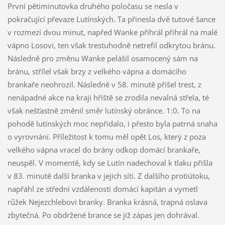
První pětiminutovka druhého poločasu se nesla v
pokračující převaze Lutínských. Ta přinesla dvě tutové šance
v rozmezí dvou minut, napřed Wanke přihrál přihrál na malé
vápno Losovi, ten však trestuhodně netrefil odkrytou bránu.
Následně pro změnu Wanke pelášil osamocený sám na
bránu, střílel však brzy z velkého vápna a domácího
brankaře neohrozil. Následně v 58. minutě přišel trest, z
nenápadné akce na kraji hřiště se zrodila nevalná střela, té
však nešťastně změnil směr lutínský obránce. 1:0. To na
pohodě lutínských moc nepřidalo, i přesto byla patrná snaha
o vyrovnání. Příležitost k tomu měl opět Los, který z poza
velkého vápna vracel do brány odkop domácí brankaře,
neuspěl. V momentě, kdy se Lutín nadechoval k tlaku přišla
v 83. minutě další branka v jejich síti. Z dalšího protiútoku,
napřáhl ze střední vzdálenosti domácí kapitán a vymetl
růžek Nejezchlebovi branky. Branka krásná, trapná oslava
zbytečná. Po obdržené brance se již zápas jen dohrával.