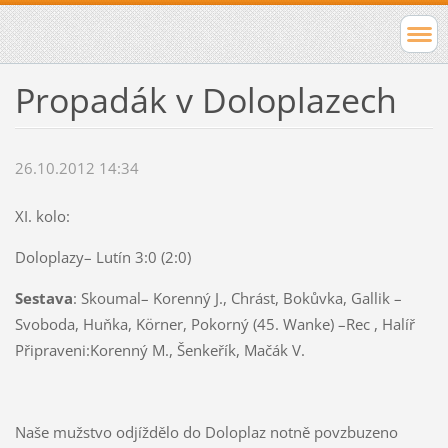
Propadák v Doloplazech
26.10.2012 14:34
XI. kolo:
Doloplazy– Lutín 3:0 (2:0)
Sestava
: Skoumal– Korenný J., Chrást, Bokůvka, Gallik –
Svoboda, Huňka, Körner, Pokorný (45. Wanke) –Rec , Halíř
Připraveni:Korenný M., Šenkeřík, Mačák V.
Naše mužstvo odjíždělo do Doloplaz notně povzbuzeno