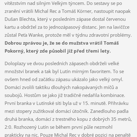
vítězstvím nad silným Velkým týncem. Do sestavy se po
zranění vrátili Michal Rec a Tomáš Körner, nastoupit naopak
Dušan Blechta, který v posledním zápase dostal červenou
kartu a obdržel za to jednozápasový distanc. Jen na laviččce
zůstal Peťa Wanke, protože měl v týdnu zdravotní problémy.
Dobrou zprávou je, že se do mužstva vrátil Tomáš
Pokorný, který zde působil již před třemi lety.
Doloplazy ve dvou posledních zápasech obdrželi velké
množství branek a tak byl Lutín mírným favoritem. To se
ovšem hned od začátku zápasu ukázalo jako velký omyl.
Domácí zvolili taktiku dlouhých nakopávaných míčů a
soubojů. Hostům se jako již tradičně nedařila kombinace.
První branka v Lutínské síti byla už v 15. minutě. Přihrávku
mezi stopery zužitkoval domácí útočník. Zanedlouho padla
druhá branka, domácí z trestného kopu z dobrých 35 metrů,
2:0. Rozhozený Lutín se během první půle nezmohl
prakticky na nic. Pouze Michal Rec v dobré pozici na penaltě