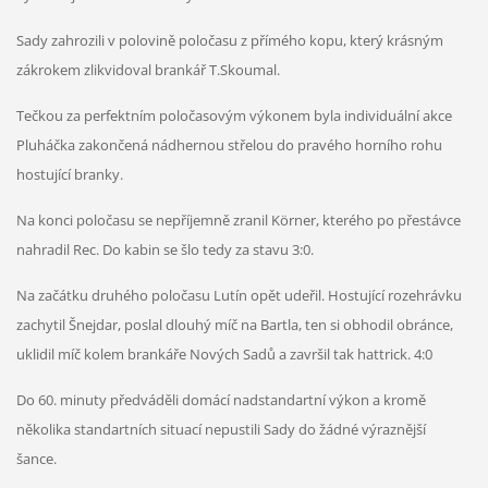
Sady zahrozili v polovině poločasu z přímého kopu, který krásným
zákrokem zlikvidoval brankář T.Skoumal.
Tečkou za perfektním poločasovým výkonem byla individuální akce
Pluháčka zakončená nádhernou střelou do pravého horního rohu
hostující branky.
Na konci poločasu se nepříjemně zranil Körner,
kterého po přestávce
nahradil Rec. Do kabin se šlo tedy za stavu 3:0.
Na začátku druhého poločasu Lutín opět udeřil
. Hostující rozehrávku
zachytil Šnejdar, poslal dlouhý míč na Bartla, ten si obhodil obránce,
uklidil míč kolem brankáře Nových Sadů a završil tak hattrick. 4:0
Do 60. minuty předváděli domácí nadstandartní výkon a kromě
několika standartních situací nepustili Sady do žádné výraznější
šance.