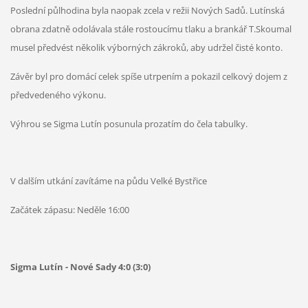
Poslední půlhodina byla naopak zcela v režii Nových Sadů. Lutínská
obrana zdatně odolávala stále rostoucímu tlaku a brankář T.Skoumal
musel předvést několik výborných zákroků, aby udržel čisté konto.
Závěr byl pro domácí celek spíše utrpením a pokazil celkový dojem z
předvedeného výkonu.
Výhrou se Sigma Lutín posunula prozatím do čela tabulky.
V dalším utkání zavítáme na půdu Velké Bystřice
Začátek zápasu: Neděle 16:00
Sigma Lutín - Nové Sady 4:0 (3:0)