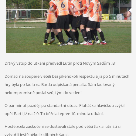
Drtivý vstup do utkání předvedl Lutín proti Novým Sadům
B
„
"
Domácí na soupeře vletěli bez jakéhokoli respektu a již po 5 minutách
hry byla po faulu na Bartla odpískaná penalta. Sám faulovaný
nekompromisně poslal svůj tým do vedení.
O pár minut později po standartní situaci Pluháčka hlavičkou zvýšil
opět Bartl již na 2:0. To běžela teprve 10. minuta utkání.
Hosté zcela zaskočení se dostávali stále pod větší tlak a lutínští si
vytvořili ještě několik slibných šancí.