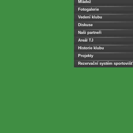
Mládež
Fotogalerie
Vedení klubu
Diskuse
Naši partneři
Areál TJ
Historie klubu
Projekty
Rezervační systém sportovišť