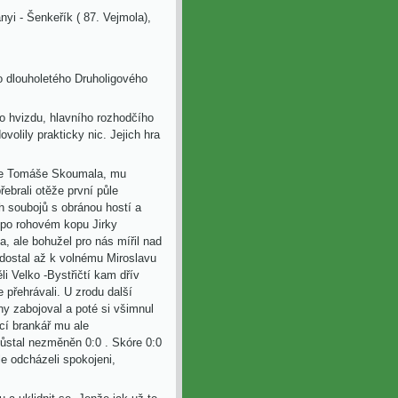
yi - Šenkeřík ( 87. Vejmola),
o dlouholetého Druholigového
ho hvizdu,
hlavního rozhodčího
ovolily
prakticky nic. Jejich hra
ře Tomáše Skoumala, mu
řebrali otěže první půle
h soubojů s obránou hostí a
a po rohovém kopu Jirky
, ale bohužel pro nás mířil nad
dostal až
k volnému Miroslavu
i Velko -Bystřičtí
kam dřív
 přehrávali. U zrodu další
ny zabojoval a poté si všimnul
ící brankář mu ale
 zůstal nezměněn 0:0 . Skóre 0:0
le odcházeli spokojeni,