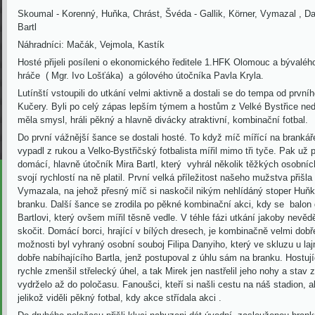
Skoumal - Korenný, Huňka, Chrást, Švéda - Gallik, Körner, Vymazal , Dan
Bartl
Náhradníci: Mačák, Vejmola, Kastík
Hosté přijeli posíleni o ekonomického ředitele 1.HFK Olomouc a bývaléh
hráče ( Mgr. Ivo Lošťáka) a gólového útočníka Pavla Kryla.
Lutínští vstoupili do utkání velmi aktivně a dostali se do tempa od první
Kučery.
B
yli po celý zápas lepším týmem a hostům z Velké Bystřice ned
měla smysl, hráli pěkný a hlavně divácky atraktivní, kombinační
fotbal.
Do první vážnější šance se dostali hosté. To když míč mířící na
b
ranká
vypadl
z rukou a Velko-Bystřičský fotbalista mířil mimo tři tyče. Pak už p
domácí, hlavně útočník Mira Bartl, který
vyhrál několik těžkých osobníc
svojí rychlostí na
n
ě platil. První velká příležitost našeho mužstva přišl
Vymazala,
na jehož přesný míč si naskočil nikým nehlídáný stoper Huňka
branku. Další šance se zrodila po pěkné kombinační akci, kdy se
balon 
Bartlovi, který ovšem mířil těsně vedle. V téhle fázi
utkání jakoby nevěděl
skočit. Domácí borci, hrající v bílých dresech, je kombinačně velmi dobře
možnosti byl vyhraný osobní souboj Filipa Danyiho, který ve skluzu u laj
dobře nabíhajícího Bartla, jenž postupoval z úhlu sám na branku. Hostuj
rychle
zmenšil střelecký úhel, a
tak Mirek jen nastřelil jeho nohy a stav
vydrželo až do poločasu. Fanoušci, kteří si našli cestu na náš stadion, a
jelikož viděli
pěkný
fotbal, kdy akce střídala akci .