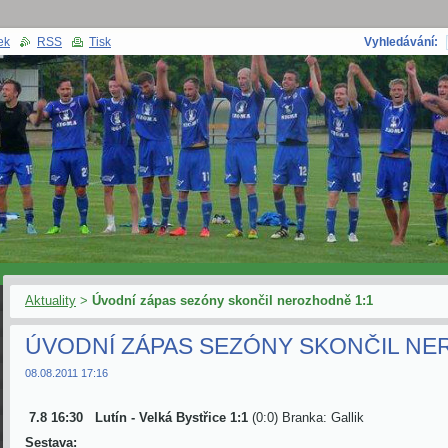
ek
RSS
Tisk
Vyhledávání:
Aktuality
>
Úvodní zápas sezóny skončil nerozhodně 1:1
ÚVODNÍ ZÁPAS SEZÓNY SKONČIL NE
08.08.2011 17:16
7.8 16:30
Lutín - Velká Bystřice 1:1
(0:0) Branka: Gallik
Sestava: