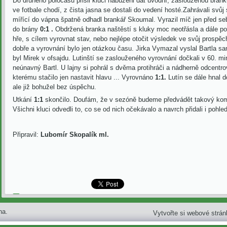
Do druhého poločasu přišli kluci nabuzeni dát úvodní, zaslouženou branku
ve fotbale chodí, z čista jasna se dostali do vedení hosté.Zahrávali svůj
mířící do vápna
špatně odhadl brankář Skoumal. Vyrazil míč jen před seb
do brány
0:1 .
Obdržená branka naštěstí s kluky moc neotřásla a dále p
hře, s cílem vyrovnat stav, nebo nejlépe otočit výsledek ve svůj prospěc
dobře a vyrovnání bylo jen otázkou času. Jirka Vymazal vyslal Bartla
sa
byl Mirek v ofsajdu. Lutinští se zaslouženého vyrovnání dočkali v 60. mi
neúnavný Bartl.
U
lajny si pohrál s dvěma protihráči a nádherně odcentro
kterému stačilo jen nastavit hlavu ... Vyrovnáno
1:1.
Lutín se dále hnal d
ale již bohužel bez úspěchu.
Utkání
1:1
skončilo. Doufám, že v sezóně budeme předvádět takový komb
Všichni kluci odvedli to, co se od nich očekávalo a navrch přidali i pohle
Připravil:
Lubomír Skopalík ml.
Zpět
na.
Vytvořte si webové strá