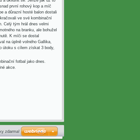
 a uklidnit se. Jenže jak už to
 snad první rohový kop
a míč
e a důrazní hosté balon dostali
okračovali ve své kombinační
h. Celý tým hrál dnes velmi
motného na branku, ale bohužel
nutě.
K
míči se dostal
val
na úplně volného Gallika,
o útoku s cílem získat 3 body,
inační fotbal jako dnes.
dné akce.
nky zdarma!