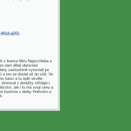
-401d-a243-
li v brance Miru Nejezchleba a
ten nám dělal obrovské
olany zaslouženě vyrovnali po
i a ten se dostal až do sítě. Ve
dnu šanci a tu opět skvěle
skóroval z dorážky střídající
ězství, ale i to má svoji cenu a
sti hostíme v derby Hněvotín a
h.