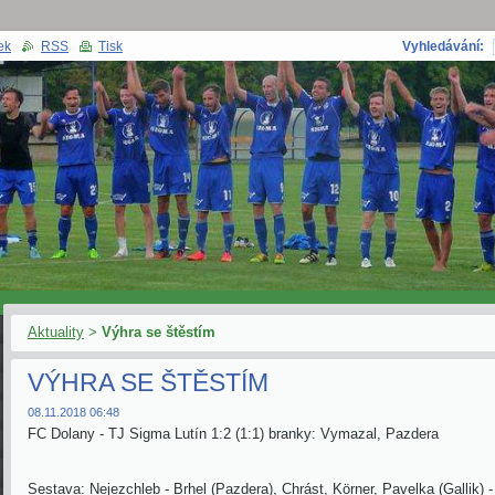
ek
RSS
Tisk
Vyhledávání:
Aktuality
>
Výhra se štěstím
VÝHRA SE ŠTĚSTÍM
08.11.2018 06:48
FC Dolany - TJ Sigma Lutín 1:2 (1:1) branky: Vymazal, Pazdera
Sestava: Nejezchleb - Brhel (Pazdera), Chrást, Körner, Pavelka (Gallik) 