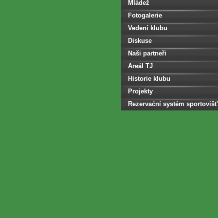
Mládež
Fotogalerie
Vedení klubu
Diskuse
Naši partneři
Areál TJ
Historie klubu
Projekty
Rezervační systém sportovišť