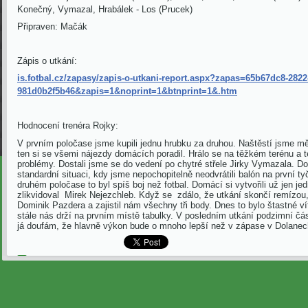
Konečný, Vymazal, Hrabálek - Los (Prucek)
Připraven: Mačák
Zápis o utkání:
is.fotbal.cz/zapasy/zapis-o-utkani-report.aspx?zapas=65b67dc8-2822
981d0b2f5b46&zapis=1&noprint=1&btnprint=1&.htm
Hodnocení trenéra Rojky:
V prvním poločase jsme kupili jednu hrubku za druhou. Naštěstí jsme mě
ten si se všemi nájezdy domácích poradil. Hrálo se na těžkém terénu a 
problémy. Dostali jsme se do vedení po chytré střele Jirky Vymazala. D
standardní situaci, kdy jsme nepochopitelně neodvrátili balón na první tyč
druhém poločase to byl spíš boj než fotbal. Domácí si vytvořili už jen je
zlikvidoval Mirek Nejezchleb. Když se zdálo, že utkání skončí remízou, 
Dominik Pazdera a zajistil nám všechny tři body. Dnes to bylo štastné vít
stále nás drží na prvním místě tabulky. V posledním utkání podzimní čá
já doufám, že hlavně výkon bude o mnoho lepší než v zápase v Dolanec
Zpět