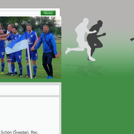
Hledat
- Schön (Šnejdar), Rec,