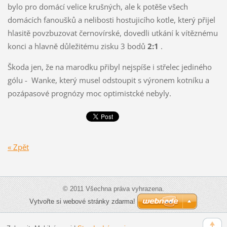
bylo pro domácí velice krušných, ale k potěše všech
domácích fanoušků a nelibosti hostujicího kotle, který přijel
hlasitě povzbuzovat černovírské, dovedli utkání k vítěznému
konci a hlavně důležitému zisku 3 bodů
2:1
.
Škoda jen, že na marodku přibyl nejspíše i střelec jediného
gólu - Wanke, který musel odstoupit s výronem kotníku a
pozápasové prognózy moc optimistcké nebyly.
« Zpět
© 2011 Všechna práva vyhrazena.
Vytvořte si webové stránky zdarma!