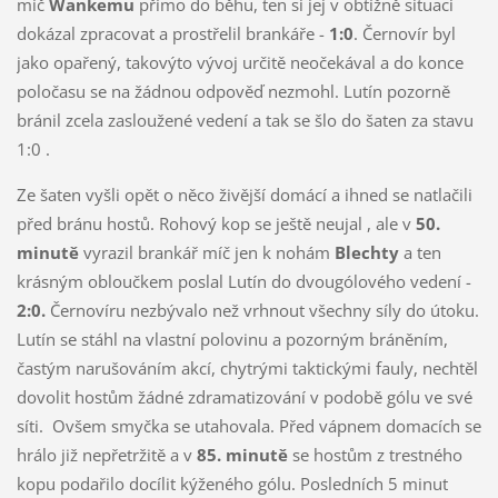
míč
Wankemu
přímo do běhu, ten si jej v obtížně situaci
dokázal zpracovat a prostřelil brankáře -
1:0
. Černovír byl
jako opařený, takovýto vývoj určitě neočekával a do konce
poločasu se na žádnou odpověď nezmohl. Lutín pozorně
bránil zcela zasloužené vedení a tak se šlo do šaten za stavu
1:0 .
Ze šaten vyšli opět o něco živější domácí a ihned se natlačili
před bránu hostů. Rohový kop se ještě neujal , ale v
50.
minutě
vyrazil brankář míč jen k nohám
Blechty
a ten
krásným obloučkem poslal Lutín do dvougólového vedení -
2:0.
Černovíru nezbývalo než vrhnout všechny síly do útoku.
Lutín se stáhl na vlastní polovinu a pozorným bráněním,
častým narušováním akcí, chytrými taktickými fauly, nechtěl
dovolit hostům žádné zdramatizování v podobě gólu ve své
síti. Ovšem smyčka se utahovala. Před vápnem domacích se
hrálo již nepřetržitě a v
85. minutě
se hostům z trestného
kopu podařilo docílit kýženého gólu. Posledních 5 minut