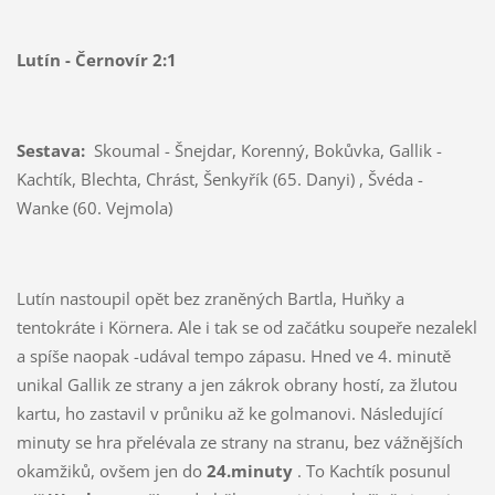
Lutín - Černovír 2:1
Sestava:
Skoumal - Šnejdar, Korenný, Bokůvka, Gallik -
Kachtík, Blechta, Chrást, Šenkyřík (65. Danyi) , Švéda -
Wanke (60. Vejmola)
Lutín nastoupil opět bez zraněných Bartla, Huňky a
tentokráte i Körnera. Ale i tak se od začátku soupeře nezalekl
a spíše naopak -udával tempo zápasu. Hned ve 4. minutě
unikal Gallik ze strany a jen zákrok obrany hostí, za žlutou
kartu, ho zastavil v průniku až ke golmanovi. Následující
minuty se hra přelévala ze strany na stranu, bez vážnějších
okamžiků, ovšem jen do
24.minuty
. To Kachtík posunul