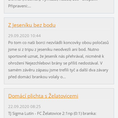
Připraveni:...
Z Jeseníku bez bodu
29.09.2020 10:44
Po tom co naši borci nezvládli koncovky obou poločasů
jsme si z tripu z jeseníku neodvezli ani bod. Nutno
sportovně uznat, že Jeseník nás přehrával, nicméně k
ohrožení Nejezchlebovi brány se příliš nedostával. V
samém závěru zápasu jsme trefili tyč a další dva závary
před domácí brankou volaly o...
Domácí plichta s Želatovicemi
22.09.2020 08:25
TJ Sigma Lutín - FC Želatovice 2:1np (0:1) branka: