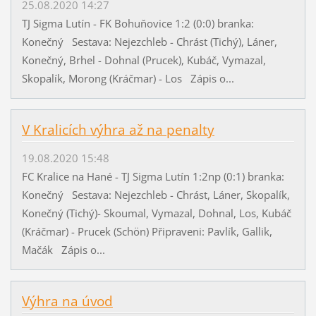
25.08.2020 14:27
TJ Sigma Lutín - FK Bohuňovice 1:2 (0:0) branka:
Konečný Sestava: Nejezchleb - Chrást (Tichý), Láner,
Konečný, Brhel - Dohnal (Prucek), Kubáč, Vymazal,
Skopalík, Morong (Kráčmar) - Los Zápis o...
V Kralicích výhra až na penalty
19.08.2020 15:48
FC Kralice na Hané - TJ Sigma Lutín 1:2np (0:1) branka:
Konečný Sestava: Nejezchleb - Chrást, Láner, Skopalík,
Konečný (Tichý)- Skoumal, Vymazal, Dohnal, Los, Kubáč
(Kráčmar) - Prucek (Schön) Připraveni: Pavlík, Gallik,
Mačák Zápis o...
Výhra na úvod