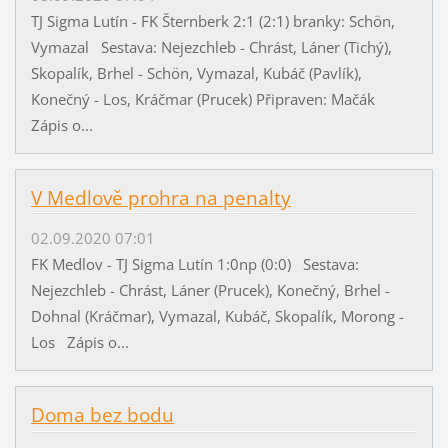
TJ Sigma Lutín - FK Šternberk 2:1 (2:1) branky: Schön,
Vymazal Sestava: Nejezchleb - Chrást, Láner (Tichý),
Skopalík, Brhel - Schön, Vymazal, Kubáč (Pavlík),
Konečný - Los, Kráčmar (Prucek) Připraven: Mačák
Zápis o...
V Medlově prohra na penalty
02.09.2020 07:01
FK Medlov - TJ Sigma Lutín 1:0np (0:0) Sestava:
Nejezchleb - Chrást, Láner (Prucek), Konečný, Brhel -
Dohnal (Kráčmar), Vymazal, Kubáč, Skopalík, Morong -
Los Zápis o...
Doma bez bodu