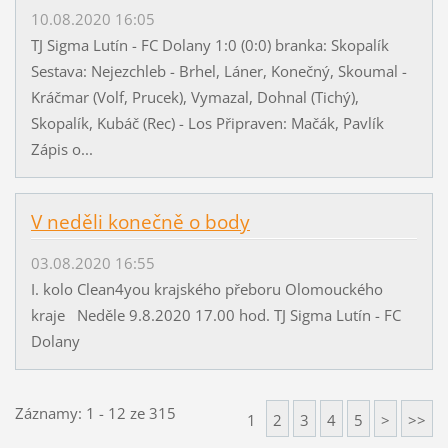
10.08.2020 16:05
TJ Sigma Lutín - FC Dolany 1:0 (0:0) branka: Skopalík
Sestava: Nejezchleb - Brhel, Láner, Konečný, Skoumal -
Kráčmar (Volf, Prucek), Vymazal, Dohnal (Tichý),
Skopalík, Kubáč (Rec) - Los Připraven: Mačák, Pavlík
Zápis o...
V neděli konečně o body
03.08.2020 16:55
I. kolo Clean4you krajského přeboru Olomouckého
kraje Neděle 9.8.2020 17.00 hod. TJ Sigma Lutín - FC
Dolany
Záznamy: 1 - 12 ze 315
1
2
3
4
5
>
>>