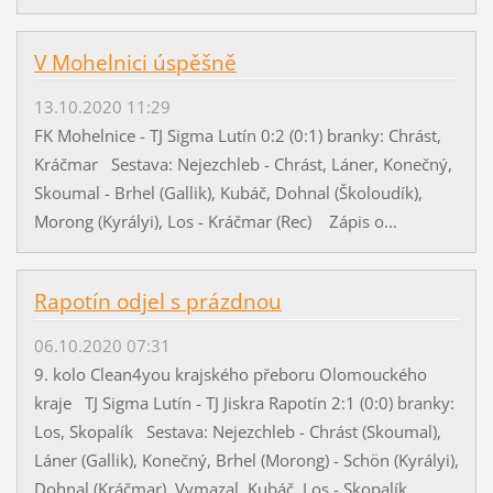
V Mohelnici úspěšně
13.10.2020 11:29
FK Mohelnice - TJ Sigma Lutín 0:2 (0:1) branky: Chrást,
Kráčmar Sestava: Nejezchleb - Chrást, Láner, Konečný,
Skoumal - Brhel (Gallik), Kubáč, Dohnal (Školoudík),
Morong (Kyrályi), Los - Kráčmar (Rec) Zápis o...
Rapotín odjel s prázdnou
06.10.2020 07:31
9. kolo Clean4you krajského přeboru Olomouckého
kraje TJ Sigma Lutín - TJ Jiskra Rapotín 2:1 (0:0) branky:
Los, Skopalík Sestava: Nejezchleb - Chrást (Skoumal),
Láner (Gallik), Konečný, Brhel (Morong) - Schön (Kyrályi),
Dohnal (Kráčmar), Vymazal, Kubáč, Los - Skopalík